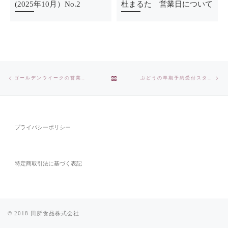
(2025年10月）No.2
杜まるた 営業日について
Post
Previous
Ne
BACK
ゴールデンウイークの営業について
ぶどうの早期予約受付スタート
navigation
post
pos
TO
POST
プライバシーポリシー
LIST
特定商取引法に基づく表記
© 2018
田所食品株式会社